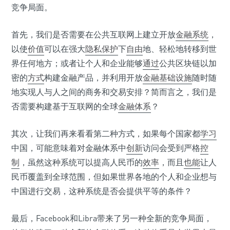
竞争局面。
首先，我们是否需要在公共互联网上建立开放
金融系统
，
以使
价值
可以在强大
隐私保护
下
自由
地、轻松地转移到世
界任何地方；或者让个人和企业能够
通过
公共区块链以加
密的
方式
构建金融产品，并利用开放
金融基础设施
随时随
地实现人与人之间的商务和交易安排？简而言之，我们是
否需要构建基于互联网的全球
金融体系
？
其次，让我们再来看看第二种方式，如果每个国家都
学习
中国，可能意味着对金融体系中
创新
访问会受到严格
控
制
，虽然这种系统可以提高人民币的
效率
，而且
也能
让人
民币覆盖到全球范围，但如果世界各地的个人和企业想与
中国进行交易，这种系统是否会提供平等的条件？
最后，Facebook和Libra带来了另一种全新的竞争局面，