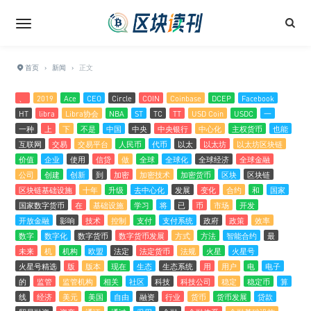
首页
›
新闻
›
正文
、
2019
Ace
CEO
Circle
COIN
Coinbase
DCEP
Facebook
HT
libra
Libra协会
NBA
ST
TC
TT
USD Coin
USDC
一
一种
上
下
不是
中国
中央
中央银行
中心化
主权货币
也能
互联网
交易
交易平台
人民币
代币
以太
以太坊
以太坊区块链
价值
企业
使用
信贷
做
全球
全球化
全球经济
全球金融
公司
创建
创新
到
加密
加密技术
加密货币
区块
区块链
区块链基础设施
十年
升级
去中心化
发展
变化
合约
和
国家
国家数字货币
在
基础设施
学习
将
已
币
市场
开发
开放金融
影响
技术
控制
支付
支付系统
政府
政策
效率
数字
数字化
数字货币
数字货币发展
方式
方法
智能合约
最
未来
机
机构
欧盟
法定
法定货币
法规
火星
火星号
火星号精选
版
版本
现在
生态
生态系统
用
用户
电
电子
的
监管
监管机构
相关
社区
科技
科技公司
稳定
稳定币
算
线
经济
美元
美国
自由
融资
行业
货币
货币发展
贷款