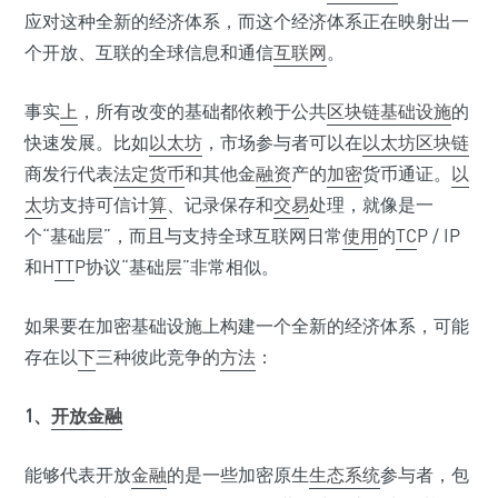
应对这种全新的经济体系，而这个经济体系正在映射出一
个开放、互联的全球信息和通信
互联网
。
事实
上
，所有改变的基础都依赖于公共
区块链
基础设施
的
快速发展。比如
以太坊
，市场参与者可以在
以太坊区块链
商发行代表
法定货币
和其他金
融资
产的
加密
货币通证。
以
太
坊支持可信计
算
、记录保存和
交易
处理，就像是一
个“基础层”，而且与支持全球互联网日常
使用
的
TC
P / IP
和H
TT
P协议“基础层”非常相似。
如果要在加密基础设施上构建一个全新的经济体系，可能
存在以
下
三种彼此竞争的
方法
：
1、
开放金融
能够代表开放
金融
的是一些加密原生
生态系统
参与者，包