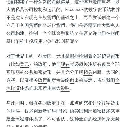
他们构建了一种全新的金融体系，这种体系是由世界上最
大的私营
公司
控制和运营的。Facebook的数字货币结构并
不是
建立在现有
主权货币
的基础之上，而且尝试
创建
一个
立足于各国货币的
全球化
货币。我们是否需要由大型私人
公司构建、控制一个
全球金融
系统？是否允许他们在封闭
基础架构上授权
用户
参与和创新呢？
对于世界上的一些大国，尤其是那些控制着全球贸易货币
（比如
美元
）的政府，他们
现在
就必须关注所有覆盖全球
互联网的公共加密货币，并且充分了解
相关
创新。大国的
选择、以及相关
政策
制定者最终
做
出的决定，将对我们
全
球经济
体系的未来产生巨大
影响
。
与此同时，就在各国政府正在一点点研究和讨论数字货币
的时候，技术创新者们早已经开始尝试利用加密技术来重
建全球经济体系了。不可否认，这种全新的经济体系无疑
是人类创造力的奇迹