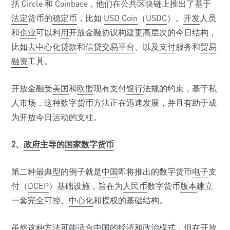
括
Circle
和
Coinbase
，他们在公共
区块
链上推出了基于
法定
货币的
稳定币
，比如
USD Coin
（
USDC
）。
开发
人员
和
企业
可以利
用
开放金融协议构建更高层次的今日结构，
比如
去中心化
贷款
和
信贷
交易平台
、以及
支付
服务和
贸易
融资
工具。
开放金融受
美国
和
欧盟
现有支付
银行
法规的约束，基于私
人市场，这种数字货币方法正在迅速发展，并且有助于成
为开放今日运动的支柱。
2、
政府
主导的
国家数字货币
第二种
最
典型的例子就是
中国
即将推出的数字货币
电子
支
付（
DCEP
）基础设施，旨在为
人民币
数字货币
版本
建立
一套完全可控、
中心化
和授权的基础结构。
虽然这种方法可能适合中国的经济和政治模式，但在开放