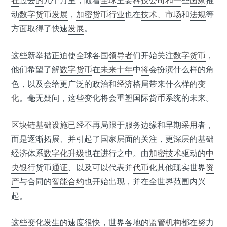
在
过去
的
几个月里，随着
全球
主要
科技公司
和
一
些
国家
推
动
数字货币发展
，
加密货币
行业
也在
技术
、
市场
和
法规
等
方面取得了快速
发展
。
这些新举措正迫使全球各国
领导者
们开始关注
数字货币
，
他们希望了解
数字
货币
在
未来
十年
中
将
会扮演什么样的角
色，以及会给更广泛的政治和
经济
格局带来什么样的
变
化
。毫无疑问，这些变化将会重塑国际货
币
系统的未来。
区块链基础设施
已
经不再局限于服务边缘和早期
采用
者，
而是逐渐拓展、并引起了国家层面的关注，更深层的基础
经济体系
数字化
升级
也在进行之中。由
加密技术
驱动的
中
央银行
货币
通证
、以及可以代表并
代币
化其他现实世界
资
产
与合同的
智能合约
也开始出现，并在全世界范围内兴
起。
这些变化发生的速度很快，世界各地的
监管机构
都在努力